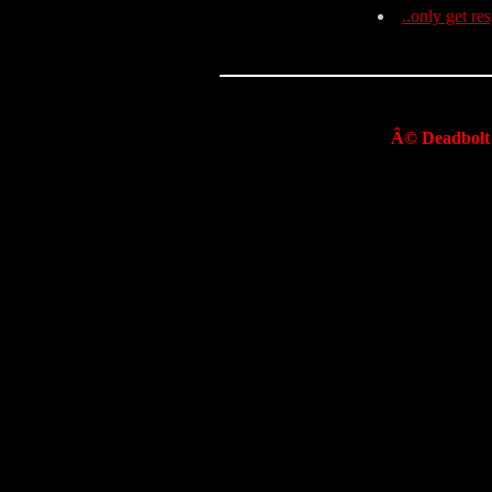
..only get re
Â© Deadbolt 