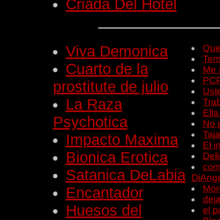
Criada Del Hotel
Viva Demonica
Quem
Tem
Cuarto de la
Me 
PCP
prostitute de julio
Ust
La Raza
Trab
Ella
Psychotica
No 
Taja
Impacto Maxima
El i
Bionica Erotica
Deli
como
Satanica DeLabia
DiAnge
Mor
Encantador
dej
Huesos del
el 